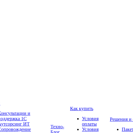
и
Как купить
Консультации и
поддержка 1C
Условия
Решения и
Аутсорсинг ИТ
оплаты
Техно-
Сопровождение
Условия
Паке
Блог