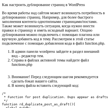
Как настроить дублирование страниц в WordPress
Во время работы над сайтом может возникнуть потребность в
дублировании страниц. Например, для более быстрого
заполнения контента однотипными страницами/постами.
Также может возникнуть ситуация, когда нужно внести
правки в страницу и иметь исходный вариант. Опцию
дублирования можно подключить с помощью плагина или
вручную добавить код в тему. Рассмотрим в этой статье
подключение с помощью добавления кода в файл function.php.
В админ панели wordpress зайдите в раздел внешний
вид – редактор тем.
Справа в файлах активной темы найдите файл
functions.php
Внимание! Перед следующим шагом рекомендуется
сделать бэкап вашего сайта.
В конец файла вставить следующий код:
/*

 * Function for post duplication. Dups appear as drafts
 */

function rd_duplicate_post_as_draft(){

  global $wpdb;
