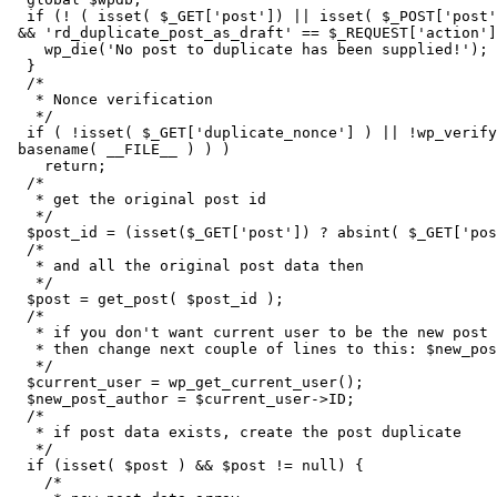
  if (! ( isset( $_GET['post']) || isset( $_POST['post'
 && 'rd_duplicate_post_as_draft' == $_REQUEST['action']
    wp_die('No post to duplicate has been supplied!');

  }

  /*

   * Nonce verification

   */

  if ( !isset( $_GET['duplicate_nonce'] ) || !wp_verif
 basename( __FILE__ ) ) )

    return;

  /*

   * get the original post id

   */

  $post_id = (isset($_GET['post']) ? absint( $_GET['pos
  /*

   * and all the original post data then

   */

  $post = get_post( $post_id );

  /*

   * if you don't want current user to be the new post 
   * then change next couple of lines to this: $new_pos
   */

  $current_user = wp_get_current_user();

  $new_post_author = $current_user->ID;

  /*

   * if post data exists, create the post duplicate

   */

  if (isset( $post ) && $post != null) {

    /*
