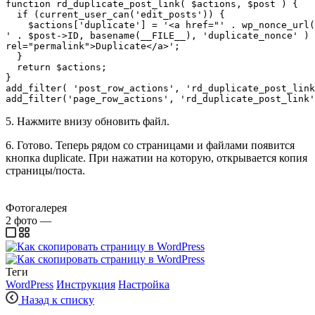
function rd_duplicate_post_link( $actions, $post ) {

  if (current_user_can('edit_posts')) {

    $actions['duplicate'] = '<a href="' . wp_nonce_url(
' . $post->ID, basename(__FILE__), 'duplicate_nonce' ) 
rel="permalink">Duplicate</a>';

  }

  return $actions;

}

add_filter( 'post_row_actions', 'rd_duplicate_post_link
add_filter
(
'page_row_actions'
, 
'rd_duplicate_post_link'
5. Нажмите внизу обновить файл.
6. Готово. Теперь рядом со страницами и файлами появится
кнопка duplicate. При нажатии на которую, открывается копия
страницы/поста.
Фотогалерея
2
фото
—
Теги
WordPress
Инструкция
Настройка
Назад к списку