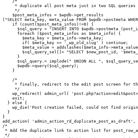
    /*

     * duplicate all post meta just in two SQL queries

     */

    $post_meta_infos = $wpdb->get_results
("SELECT meta_key, meta_value FROM $wpdb->postmeta WHER
    if (count($post_meta_infos)!=0) {

      $sql_query = "INSERT INTO $wpdb->postmeta (post_i
      foreach ($post_meta_infos as $meta_info) {

        $meta_key = $meta_info->meta_key;

        if( $meta_key == '_wp_old_slug' ) continue;

        $meta_value = addslashes($meta_info->meta_value
        $sql_query_sel[]= "SELECT $new_post_id, '$meta_
      }

      $sql_query.= implode(" UNION ALL ", $sql_query_se
      $wpdb->query($sql_query);

    }

    /*

     * finally, redirect to the edit post screen for th
     */

    wp_redirect( admin_url( 'post.php?action=edit&post=
    exit;

  } else {

    wp_die('Post creation failed, could not find origin
  }

}

add_action( 'admin_action_rd_duplicate_post_as_draft', 
/*

 * Add the duplicate link to action list for post_row_a
 */
