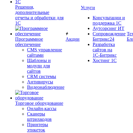
Решения,
Услуги
дополнительные
отчеты и обработки для
Консультации и
1С
поддержка 1C
Аутсорсинг ИТ
Сопровождение
Те
Программное
Акции
Битрикс24
Бл
обеспечение
Разработка
CMS управление
сайтов на
сайтами
1С‑Битрикс
Шаблоны и
Хостинг 1С
модули для
сайтов
CRM системы
Антивирусы
Видеонаблюдение
Торговое оборудование
Онлайн-кассы
Сканеры
штрихкодов
Принтеры
этикеток