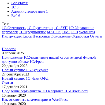
Все статьи
1С
8
Администрирование
1
Веб
6
Теги
1С-Отчетность
1С: Бухгалтерия
1С: ЗУП
1С: Управление
торговлей
1С:Предприятие
MAC OS
UMI
USB
WordPress
Инструкция
Касса
Настройка
Обновление
Обработки
Отчеты
Новости
9 апреля 2025
Приложение 1С:Управление нашей строительной фирмой
доступно облаке 1С:Фреш
20 декабря 2023
Новый сервис 1С-Курьерика
27 сентября 2023
Новый сервис 1С-Чеки ОФД
Статьи
17 декабря 2021
Продление сертификата ЭП в сервисе 1С-Отчетность
10 января 2020
Как отключить комментарии в WordPress
10 января 2020