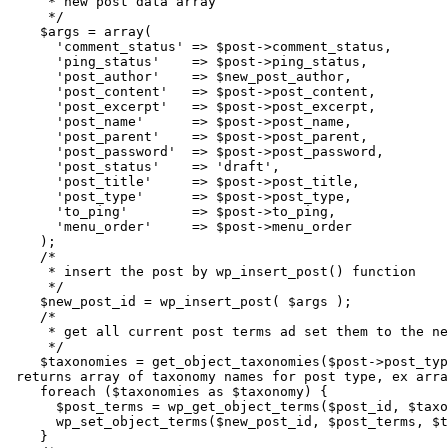
     * new post data array

     */

    $args = array(

      'comment_status' => $post->comment_status,

      'ping_status'    => $post->ping_status,

      'post_author'    => $new_post_author,

      'post_content'   => $post->post_content,

      'post_excerpt'   => $post->post_excerpt,

      'post_name'      => $post->post_name,

      'post_parent'    => $post->post_parent,

      'post_password'  => $post->post_password,

      'post_status'    => 'draft',

      'post_title'     => $post->post_title,

      'post_type'      => $post->post_type,

      'to_ping'        => $post->to_ping,

      'menu_order'     => $post->menu_order

    );

    /*

     * insert the post by wp_insert_post() function

     */

    $new_post_id = wp_insert_post( $args );

    /*

     * get all current post terms ad set them to the ne
     */

    $taxonomies = get_object_taxonomies($post->post_typ
 returns array of taxonomy names for post type, ex arra
    foreach ($taxonomies as $taxonomy) {

      $post_terms = wp_get_object_terms($post_id, $taxo
      wp_set_object_terms($new_post_id, $post_terms, $t
    }
