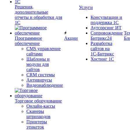
Решения,
Услуги
дополнительные
отчеты и обработки для
Консультации и
1С
поддержка 1C
Аутсорсинг ИТ
Сопровождение
Те
Программное
Акции
Битрикс24
Бл
обеспечение
Разработка
CMS управление
сайтов на
сайтами
1С‑Битрикс
Шаблоны и
Хостинг 1С
модули для
сайтов
CRM системы
Антивирусы
Видеонаблюдение
Торговое оборудование
Онлайн-кассы
Сканеры
штрихкодов
Принтеры
этикеток