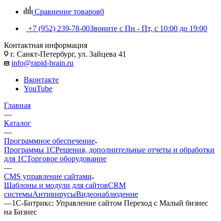
Сравнение товаров
0
+7 (952) 239-78-00
Звоните с Пн - Пт, с 10:00 до 19:00
Контактная информация
г. Санкт-Петербург, ул. Зайцева 41
info@rapid-brain.ru
Вконтакте
YouTube
Главная
—
Каталог
—
Программное обеспечение
Программы 1С
Решения, дополнительные отчеты и обработки
для 1С
Торговое оборудование
—
CMS управление сайтами
Шаблоны и модули для сайтов
CRM
системы
Антивирусы
Видеонаблюдение
—
1С-Битрикс: Управление сайтом Переход с Малый бизнес
на Бизнес