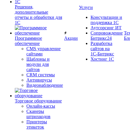
Решения,
Услуги
дополнительные
отчеты и обработки для
Консультации и
1С
поддержка 1C
Аутсорсинг ИТ
Сопровождение
Те
Программное
Акции
Битрикс24
Бл
обеспечение
Разработка
CMS управление
сайтов на
сайтами
1С‑Битрикс
Шаблоны и
Хостинг 1С
модули для
сайтов
CRM системы
Антивирусы
Видеонаблюдение
Торговое оборудование
Онлайн-кассы
Сканеры
штрихкодов
Принтеры
этикеток